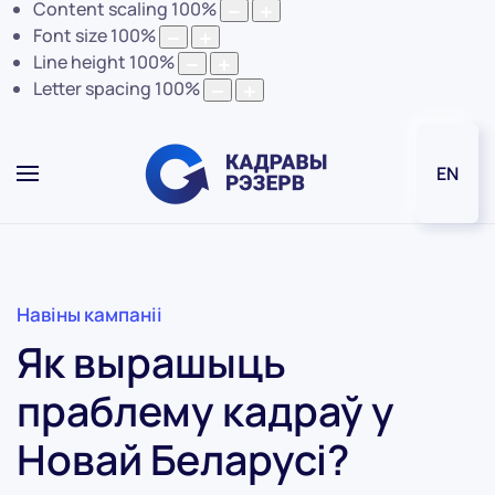
Content scaling
100
%
Font size
100
%
Line height
100
%
Letter spacing
100
%
EN
Навіны кампаніі
Як вырашыць
праблему кадраў у
Новай Беларусі?