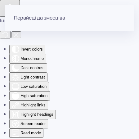
Перайсці да змесціва
Інструменты даступнасці
Invert colors
Monochrome
Dark contrast
Light contrast
Low saturation
High saturation
Highlight links
Highlight headings
Screen reader
Read mode