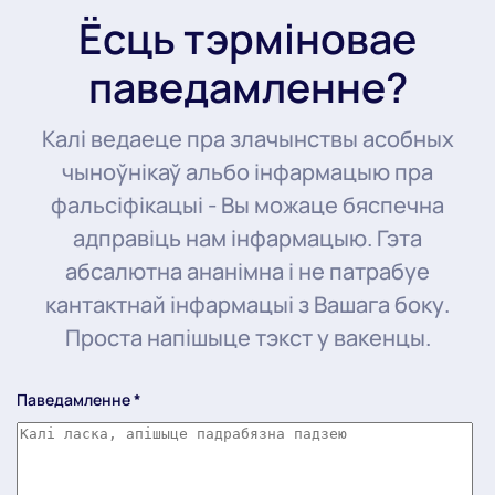
Ёсць тэрміновае
паведамленне?
Калі ведаеце пра злачынствы асобных
чыноўнікаў альбо інфармацыю пра
фальсіфікацыі - Вы можаце бяспечна
адправіць нам інфармацыю. Гэта
абсалютна ананімна і не патрабуе
кантактнай інфармацыі з Вашага боку.
Проста напішыце тэкст у вакенцы.
Паведамленне
*