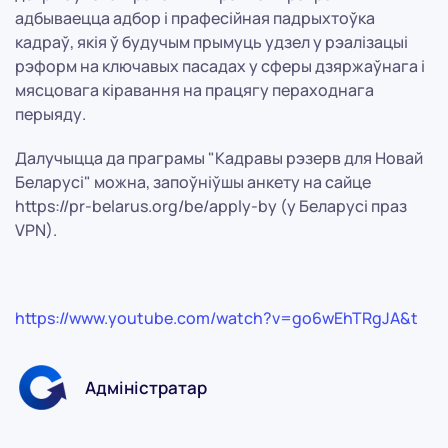
адбываецца адбор і прафесійная падрыхтоўка
кадраў, якія ў будучым прымуць удзел у рэалізацыі
рэформ на ключавых пасадах у сферы дзяржаўнага і
мясцовага кіравання на працягу пераходнага
перыяду.
Далучыцца да праграмы "Кадравы рэзерв для Новай
Беларусі" можна, запоўніўшы анкету на сайце
https://pr-belarus.org/be/apply-by (у Беларусі праз
VPN).
https://www.youtube.com/watch?v=go6wEhTRgJA&t
Адміністратар