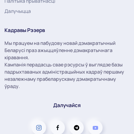
Палітыка прыватнасці
Далучыцца
Кадравы Рэзерв
Мы працуем на пабудову новай дэмакратычный
Беларусі праз ажыццяўленне дэмакратычнага
кіравання.
Кампанія перадасць свае рэсурсы ў выглядзе базы
падрыхтаваных адміністрацыйных кадраў першаму
незалежнаму прабеларускаму дэмакратычнаму
ўраду.
Далучайся