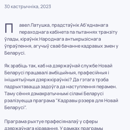
30 кастрычніка, 2023
П
авел Латушка, прадстаўнік Аб'яднанага
пераходнага кабінета па пытаннях транзіту
ўлады, кіраўнік Народнага антыкрызіснага
ўпраўлення, агучыў сваё бачанне кадравых змен у
Беларусі.
Як зрабіць так, каб на дзяржаўнай службе Новай
Беларусі працавалі амбіцыйныя, прафесійныя і
ініцыятыўныя дзяржкіраўнікі? Да гэтага трэба
падрыхтавацца задоўга да наступлення перамен.
Таму сёння дэмакратычнымі сіламі Беларусі
рэалізуецца праграма "Кадравы рэзерв для Новай
Беларусі".
Праграма рыхтуе прафесіяналаў у сферы
дзяржаўнага кіравання. У рамках праграмы