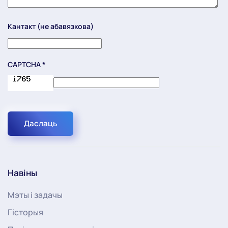
Кантакт (не абавязкова)
CAPTCHA
*
Даслаць
Навіны
Мэты і задачы
Гісторыя