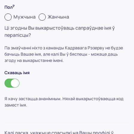
❔
Пол
Мужчына
Жанчына
Ці згодны Вы выкарыстоўваць сапраўднае імя ў
перапісцы?
Па змаўчанні ніхто з каманды Кадравага Рэзерву не будзе
бачыць Вашае імя, але калі Вы ў бяспецы - можаце даць
згоду на выкарыстанне імені.
Схаваць імя
Я хачу застацца ананімным. Няхай выкарыстоўваецца код
замест імя.
Калі ласка, укажыце спасылкі на Вашы профілі ў