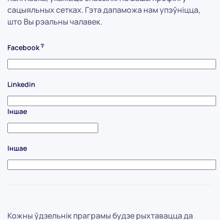
сацыяльных сетках. Гэта дапаможа нам упэўніцца,
што Вы рэальны чалавек.
❔
Facebook
Linkedin
Іншае
Іншае
Кожны ўдзельнік праграмы будзе рыхтавацца да