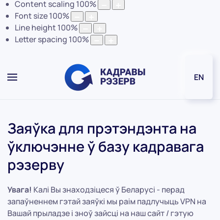
Content scaling
100
%
Font size
100
%
Line height
100
%
Letter spacing
100
%
EN
Заяўка для прэтэндэнта на
ўключэнне ў базу кадравага
рэзерву
Увага!
Калі Вы знаходзіцеся ў Беларусі - перад
запаўненнем гэтай заяўкі мы раім падлучыць VPN на
Вашай прыладзе і зноў зайсці на наш сайт / гэтую