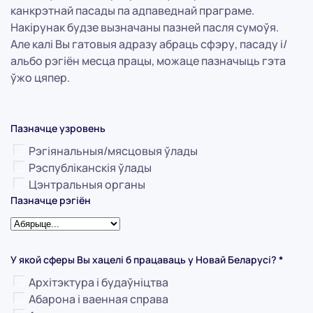
канкрэтнай пасады па адпаведнай праграме.
Накірунак будзе вызначаны пазней пасля сумоўя.
Але калі Вы гатовыя адразу абраць сфэру, пасаду і/
альбо рэгіён месца працы, можаце пазначыць гэта
ўжо цяпер.
Пазначце узровень
Рэгіянальныя/мясцовыя ўлады
Рэспубліканскія ўлады
Цэнтральныя органы
Пазначце рэгіён
У якой сферы Вы хацелі б працаваць у Новай Беларусі?
*
Архітэктура і будаўніцтва
Абарона і ваенная справа