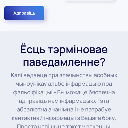
Адправіць
Ёсць тэрміновае
паведамленне?
Калі ведаеце пра злачынствы асобных
чыноўнікаў альбо інфармацыю пра
фальсіфікацыі - Вы можаце бяспечна
адправіць нам інфармацыю. Гэта
абсалютна ананімна і не патрабуе
кантактнай інфармацыі з Вашага боку.
Проста напішыце тэкст у вакенцы.