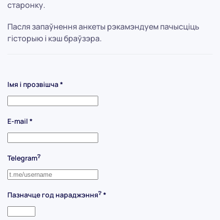
старонку.
Пасля запаўнення анкеты рэкамэндуем пачысціць
гісторыю і кэш браўзэра.
Імя і прозвішча
*
E-mail
*
❔
Telegram
❔
Пазначце год нараджэння
*