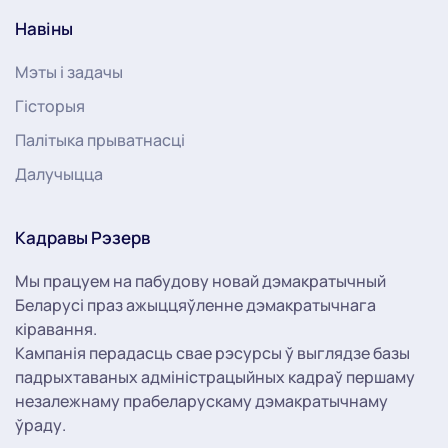
Навіны
Мэты і задачы
Гісторыя
Палітыка прыватнасці
Далучыцца
Кадравы Рэзерв
Мы працуем на пабудову новай дэмакратычный
Беларусі праз ажыццяўленне дэмакратычнага
кіравання.
Кампанія перадасць свае рэсурсы ў выглядзе базы
падрыхтаваных адміністрацыйных кадраў першаму
незалежнаму прабеларускаму дэмакратычнаму
ўраду.