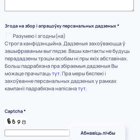
Згода на збор і апрацоўку персанальных дадзеных
*
Разумею і згодны(на)
Строга канфідэнцыйна. Дадзеныя захоўваюцца ў
зашыфраваным выглядзе. Вашы кантакты не будуць
перададзены трэцім асобам ні пры якіх абставінах.
Больш падрабязна пра збіраемыя дадзеныя Вы
можаце прачытаць
тут
. Пра меры бяспекі і
захоўванне персанальных дадзеных у рамках
кампаніі падрабязна напісана
тут
.
Captcha
*
Абнавіць лічбы