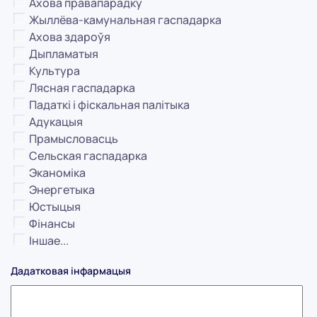
Ахова правапарадку
Жыллёва-камунальная гаспадарка
Ахова здароўя
Дыпламатыя
Культура
Лясная гаспадарка
Падаткі і фіскальная палітыка
Адукацыя
Прамысловасць
Сельская гаспадарка
Эканоміка
Энергетыка
Юстыцыя
Фінансы
Іншае...
Дадатковая інфармацыя