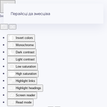
Перайсці да змесціва
Інструменты даступнасці
Invert colors
Monochrome
Dark contrast
Light contrast
Low saturation
High saturation
Highlight links
Highlight headings
Screen reader
Read mode