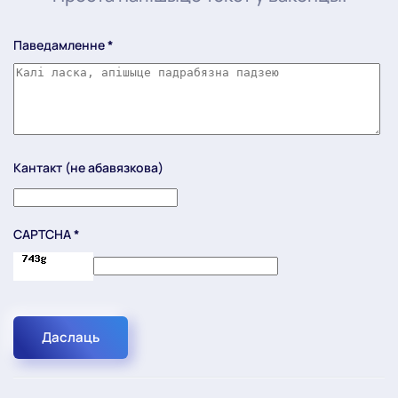
Паведамленне
*
Кантакт (не абавязкова)
CAPTCHA
*
Даслаць