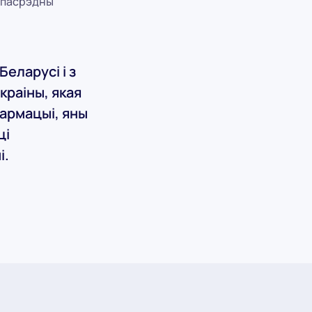
епасрэдны
еларусі і з
краіны, якая
армацыі, яны
ці
і.