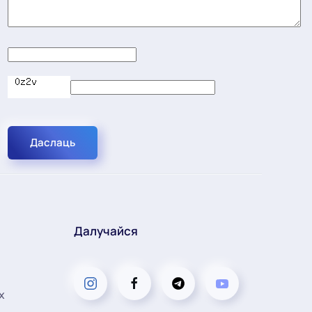
Даслаць
Далучайся
х