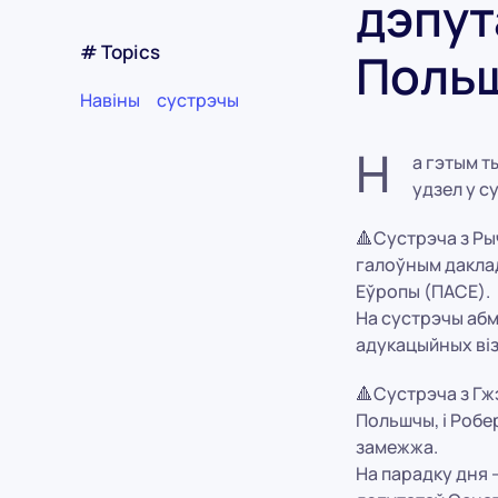
дэпут
# Topics
Поль
Навіны
сустрэчы
Н
а гэтым т
удзел у с
🔺Сустрэча з Ры
галоўным дакла
Еўропы (ПАСЕ).
На сустрэчы аб
адукацыйных віз
🔺Сустрэча з Гж
Польшчы, і Робе
замежжа.
На парадку дня 