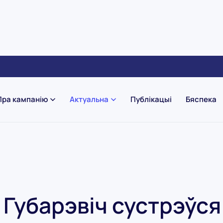
Пра кампанію
Актуальна
Публікацыі
Бяспека
Губарэвіч сустрэўся