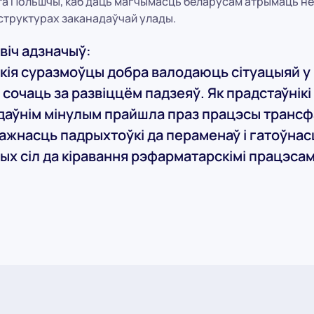
та Польшчы, каб даць магчымасць беларусам атрымаць н
структурах заканадаўчай улады.
віч адзначыў:
ія суразмоўцы добра валодаюць сітуацыяй у Б
сочаць за развіццём падзеяў. Як прадстаўнікі 
даўнім мінулым прайшла праз працэсы трансф
жнасць падрыхтоўкі да пераменаў і гатоўнас
х сіл да кіравання рэфарматарскімі працэсам