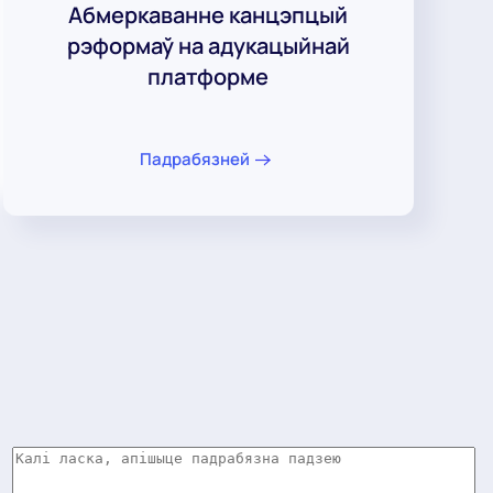
Абмеркаванне канцэпцый
рэформаў на адукацыйнай
платформе
Падрабязней