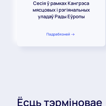
Сесія ў рамках Кангрэса
мясцовых і рэгіянальных
уладаў Рады Еўропы
Падрабязней
Ёсць тэрміновае