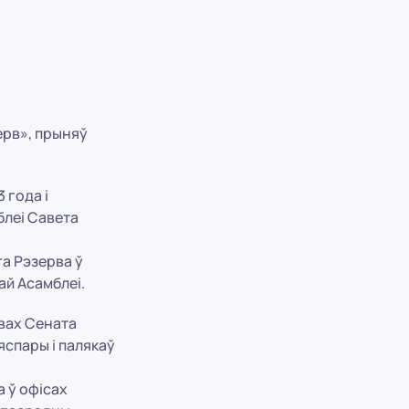
ерв», прыняў
 года і
блеі Савета
а Рэзерва ў
ай Асамблеі.
авах Сената
яспары і палякаў
 ў офісах