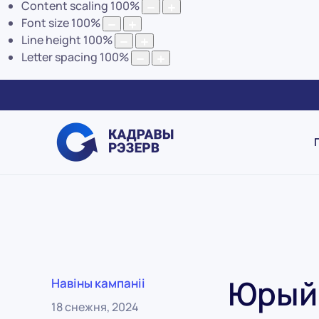
Content scaling
100
%
Font size
100
%
Line height
100
%
Letter spacing
100
%
Юрый 
Навіны кампаніі
18 снежня, 2024