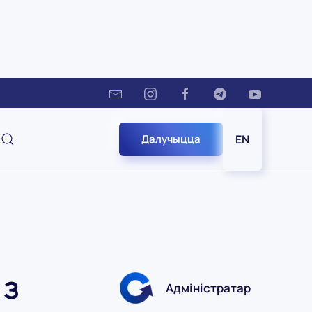
Далучыцца
EN
 з
Адміністратар