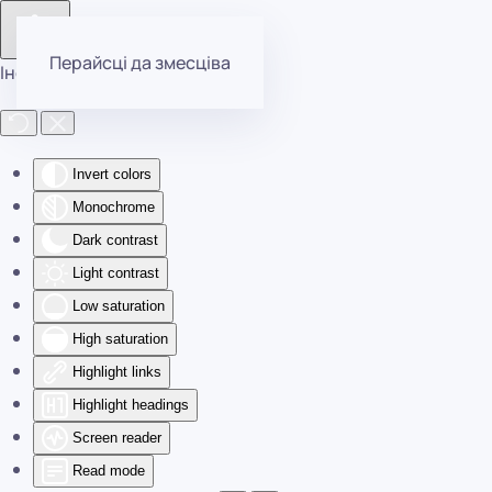
Перайсці да змесціва
Інструменты даступнасці
Invert colors
Monochrome
Dark contrast
Light contrast
Low saturation
High saturation
Highlight links
Highlight headings
Screen reader
Read mode