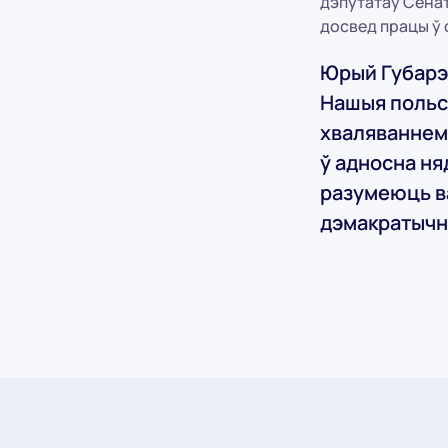
дэпутатаў Сена
досвед працы ў 
Юрый Губарэ
Нашыя польск
хваляваннем 
ў адносна ня
разумеюць ва
дэмакратычны