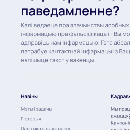
паведамленне?
Калі ведаеце пра злачынствы асобных
інфармацыю пра фальсіфікацыі - Вы м
адправіць нам інфармацыю. Гэта абсал
патрабуе кантактнай інфармацыі з Ваш
напішыце тэкст у вакенцы.
Навіны
Кадрав
Мэты і задачы
Мы прац
ажыццяў
Гісторыя
Кампані
Палітыка прыватнасці
адмініс