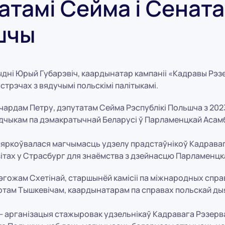
атамі Сейма і Сената
шчы
ыдні Юрый Губарэвіч, каардынатар кампаніі «Кадравы Рэз
устрэчах з вядучымі польскімі палітыкамі.
чардам Петру, дэпутатам Сейма Рэспублікі Польшча з 2023
дчыкам па дэмакратычнай Беларусі ў Парламенцкай Асам
мяркоўвалася магчымасць удзелу прадстаўнікоў Кадраваг
ітах у Страсбург для знаёмства з дзейнасцю Парламенцк
эгожам Схетінай, старшынёй камісіі па міжнародных спр
ртам Тышкевічам, каардынатарам па справах польскай ды
— арганізацыя стажыровак удзельнікаў Кадравага Рэзерва