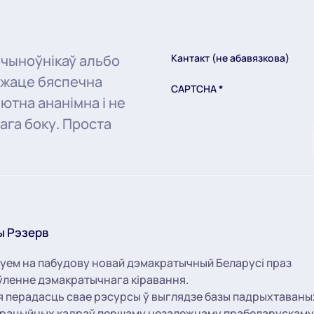
 чыноўнікаў альбо
Кантакт (не абавязкова)
ожаце бяспечна
CAPTCHA
*
ютна ананімна і не
ага боку. Проста
ы Рэзерв
уем на пабудову новай дэмакратычный Беларусі праз
ленне дэмакратычнага кіравання.
я перадасць свае рэсурсы ў выглядзе базы падрыхтаваны
трацыйных кадраў першаму незалежнаму прабеларускаму