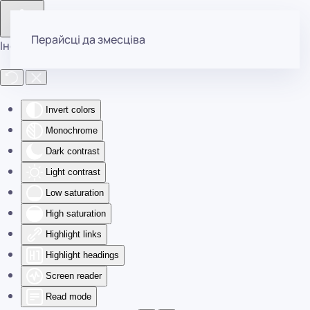
Перайсці да змесціва
Інструменты даступнасці
Invert colors
Monochrome
Dark contrast
Light contrast
Low saturation
High saturation
Highlight links
Highlight headings
Screen reader
Read mode