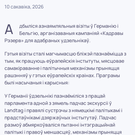
10 сакавіка, 2026
А
дбыліся азнаямляльныя візіты ў Германію і
Бельгію, арганізаваныя кампаніяй «Кадравы
Рэзерв» для адабраных удзельнікаў.
Гэтыя візіты сталі магчымасцю бліжэй пазнаёміцца з
тым, як працуюць еўрапейскія інстытуты, мясцовае
самакіраванне і палітычныя механізмы прыняцця
рашэнняў у гэтых еўрапейскіх краінах. Праграмы
былі насычаныя і карысныя:
У Германіі ўдзельнікі пазнаёміліся з працай
парламента адной з зямель падчас экскурсіі ў
Landtag і правялі сустрэчы з нямецкімі палітыкамі і
прадстаўнікамі дзяржаўных інстытутаў. Падчас
размоў абмяркоўваліся пытанні інтэграцыйнай
палітыкі і правоў меншасцяў, механізмы прыняцця