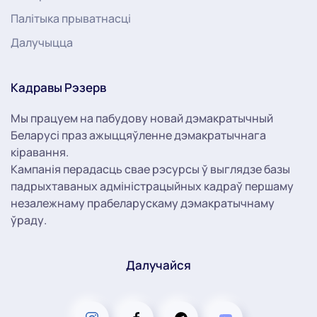
Палітыка прыватнасці
Далучыцца
Кадравы Рэзерв
Мы працуем на пабудову новай дэмакратычный
Беларусі праз ажыццяўленне дэмакратычнага
кіравання.
Кампанія перадасць свае рэсурсы ў выглядзе базы
падрыхтаваных адміністрацыйных кадраў першаму
незалежнаму прабеларускаму дэмакратычнаму
ўраду.
Далучайся