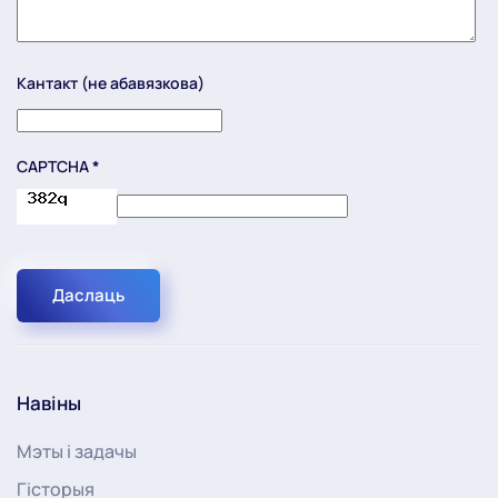
Кантакт (не абавязкова)
CAPTCHA
*
Даслаць
Навіны
Мэты і задачы
Гісторыя