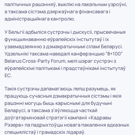
палітычных рашэнняў, выклікі на лакальным узроўні,
а таксама сістэма дзяржаўнага фінансавага і
адміністрацыйнага кантролю.
У Бельгіі адбыліся сустрэчы і дыскусіі, прысвечаныя
функцыянаванню еўрапейскіх інстытутаў і іх
узаемадзеянню з дэмакратычнымі сіламі Беларусі.
Удзельнікі таксама наведалі канферэнцыю “8+100”
Belarus Cross-Party Forum, мелі шэраг сустрэч з
еўрапейскімі палітыкамі і прадстаўнікамі інстытутаў
ЕС.
Такія сустрэчы дапамагаюць лепш разумець, як
працуюць сучасныя дэмакратычныя сістэмы і якія
рашэнні могуць быць карыснымі для будучыні
Беларусі, а таксама з’яўляюцца часткай
доўгатэрміновай стратэгіі кампаніі «Кадравы
Рэзерв» па падрыхтоўцы новага пакалення адказных
спецыялістаў і грамадскіх лідараў.