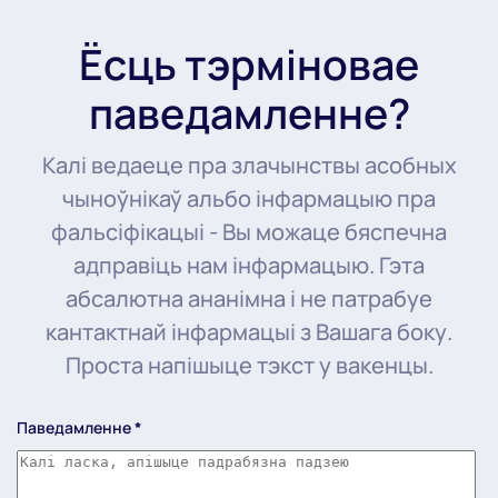
Ёсць тэрміновае
паведамленне?
Калі ведаеце пра злачынствы асобных
чыноўнікаў альбо інфармацыю пра
фальсіфікацыі - Вы можаце бяспечна
адправіць нам інфармацыю. Гэта
абсалютна ананімна і не патрабуе
кантактнай інфармацыі з Вашага боку.
Проста напішыце тэкст у вакенцы.
Паведамленне
*