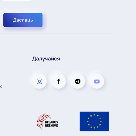
Даслаць
Далучайся
х