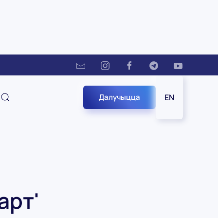
Далучыцца
EN
арт'