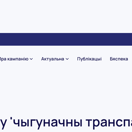
Пра кампанію
Актуальна
Публікацыі
Бяспека
гу 'чыгуначны трансп