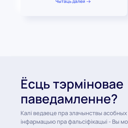
Чытаць далей
Ёсць тэрміновае
паведамленне?
Калі ведаеце пра злачынствы асобных
інфармацыю пра фальсіфікацыі - Вы м