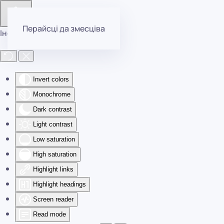
Перайсці да змесціва
Інструменты даступнасці
Invert colors
Monochrome
Dark contrast
Light contrast
Low saturation
High saturation
Highlight links
Highlight headings
Screen reader
Read mode