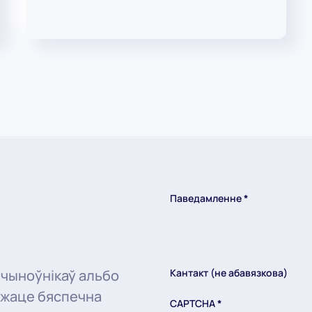
Паведамленне
*
 чыноўнікаў альбо
Кантакт (не абавязкова)
ожаце бяспечна
CAPTCHA
*