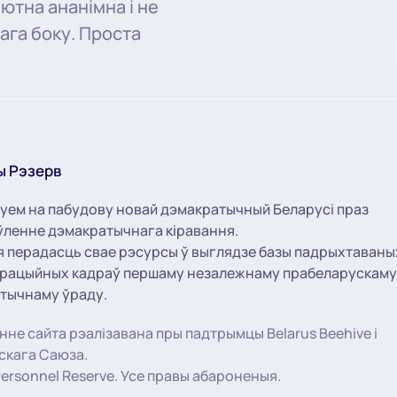
ютна ананімна і не
ага боку. Проста
ы Рэзерв
уем на пабудову новай дэмакратычный Беларусі праз
ленне дэмакратычнага кіравання.
я перадасць свае рэсурсы ў выглядзе базы падрыхтаваны
трацыйных кадраў першаму незалежнаму прабеларускаму
тычнаму ўраду.
не сайта рэалізавана пры падтрымцы Belarus Beehive і
̆скага Саюза.
ersonnel Reserve. Усе правы абароненыя.