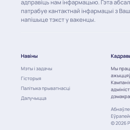
адправіць нам інфармацыю. Гэта абсал
патрабуе кантактнай інфармацыі з Ваш
напішыце тэкст у вакенцы.
Навіны
Кадрав
Мэты і задачы
Мы прац
ажыццяў
Гісторыя
Кампані
Палітыка прыватнасці
адмініс
дэмакра
Далучыцца
Абнаўлен
Еўрапеи
©
2026
P