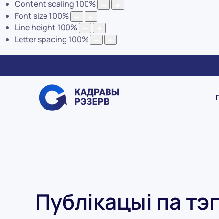
Content scaling
100
%
Font size
100
%
Line height
100
%
Letter spacing
100
%
Публікацыі па тэ