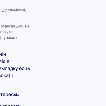
 ўдзельнікамі,
арганізацыях, на
ліку па
е ўяўляюць
нін
ісія
 выпадку ёсць
ека) і
нтересы»