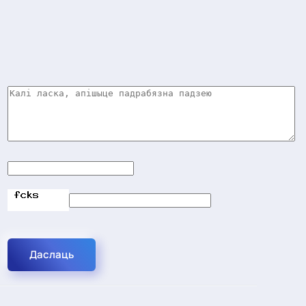
Даслаць