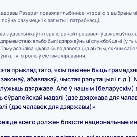
Кадравы Рэзерв» правяла глыбіннае
інтэрв'ю з выбранымі
 поўна разумець іх запыты і патрэбнасці.
а з удзельнікаў інтэрв'ю раней працавалі ў дзяржаўных 
прыемствах альбо былі дзяржаўнымі службоўцамі (у тым 
 Таму асабліва цікава было даведацца аб тым, як яны саб
ніка і яго ролю ў сістэме кіравання.
гэта прыклад таго, якім павінен быць грамадзя
аконаў, абавязкаў, чыстая рэпутацыя і г.д.). М
служыць дзяржаве. Але ў нашым (беларускім)
 еўрапейскай мадэлі (дзе дзяржава для чалав
элі (дзе чалавек для дзяржавы)»
режде всего должен блюсти национальные и