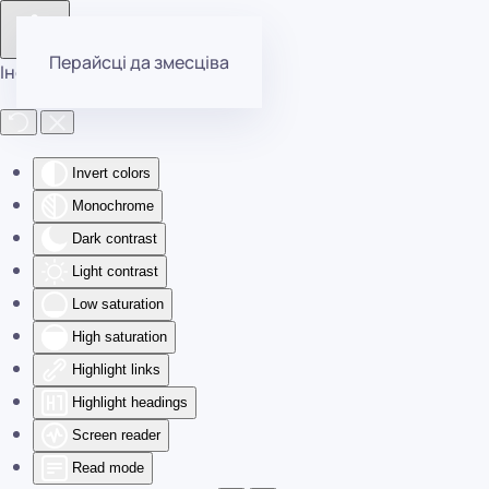
Перайсці да змесціва
Інструменты даступнасці
Invert colors
Monochrome
Dark contrast
Light contrast
Low saturation
High saturation
Highlight links
Highlight headings
Screen reader
Read mode