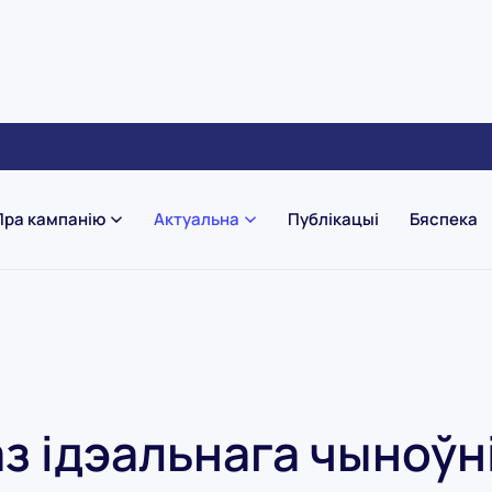
Пра кампанію
Актуальна
Публікацыі
Бяспека
з ідэальнага чыноўн