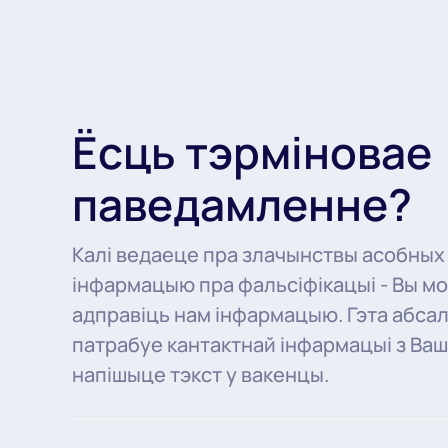
Ёсць тэрміновае
паведамленне?
Калі ведаеце пра злачынствы асобных
інфармацыю пра фальсіфікацыі - Вы м
адправіць нам інфармацыю. Гэта абсал
патрабуе кантактнай інфармацыі з Ваш
напішыце тэкст у вакенцы.