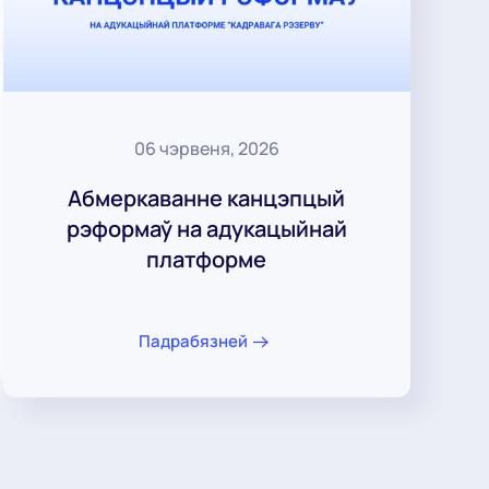
06 чэрвеня, 2026
Абмеркаванне канцэпцый
рэформаў на адукацыйнай
платформе
Падрабязней