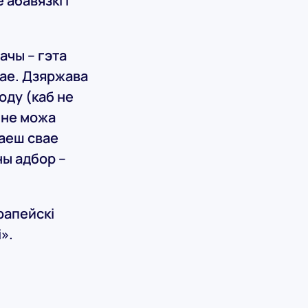
 абавязкі і
ачы – гэта
вае. Дзяржава
оду (каб не
а не можа
аеш свае
ны адбор –
рапейскі
».