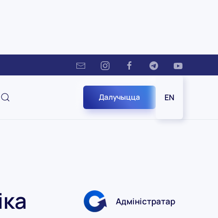
Далучыцца
EN
іка
Адміністратар