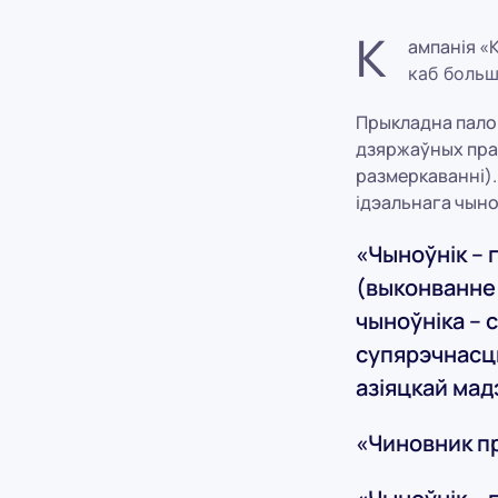
К
ампанія «
каб больш
Прыкладна палов
дзяржаўных прад
размеркаванні).
ідэальнага чыноў
«Чыноўнік – 
(выконванне з
чыноўніка – 
супярэчнасць
азіяцкай мад
«Чиновник п