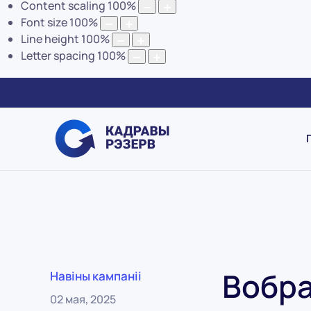
Content scaling
100
%
Font size
100
%
Line height
100
%
Letter spacing
100
%
Вобра
Навіны кампаніі
02 мая, 2025