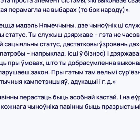
эта проста элемент сістэмы, які выконвае свае
кая перамагла на выбарах (то бок народу)»
цца мадэль Нямеччыны, дзе чыноўнік ці служ
 статус. Ты служыш дзяржаве – гэта не часо
й сацыяльны статус, дастатковы ўзровень дах
патрэбы – напрыклад, ісці ў бізнэс) і дзяржав
ць пры ўмовах, што ты добрасумленна выконв
е парушаеш закон. Пры гэтым там вельмі сур’ёз
тычныя кампетэнцыяў, адукацыі і г.д.»
авінны перастаць быць асобнай кастай. І на еў
 кожнага чыноўніка павінны быць празрыстымі