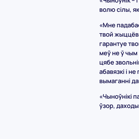
«Чыноўнік – г
волю сілы, я
«Мне падабае
твой жыццёвы
гарантуе тво
меў не ў чым 
цябе звольні
абавязкі і н
вымаганні да
«Чыноўнікі п
ўзор, даходы