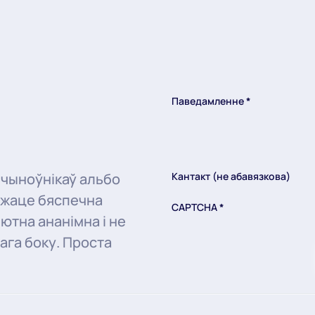
Паведамленне
*
 чыноўнікаў альбо
Кантакт (не абавязкова)
ожаце бяспечна
CAPTCHA
*
ютна ананімна і не
ага боку. Проста