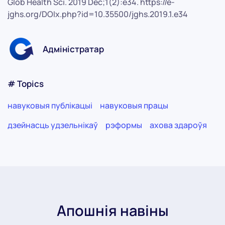
Glob Health Sci. 2019 Dec;1(2):e34. https://e-
jghs.org/DOIx.php?id=10.35500/jghs.2019.1.e34
Адміністратар
# Topics
навуковыя публікацыі
навуковыя працы
дзейнасць удзельнікаў
рэформы
ахова здароўя
Апошнія навіны