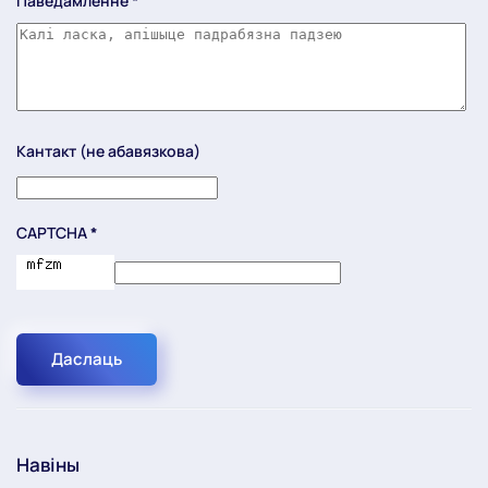
Паведамленне
*
Кантакт (не абавязкова)
CAPTCHA
*
Даслаць
Навіны