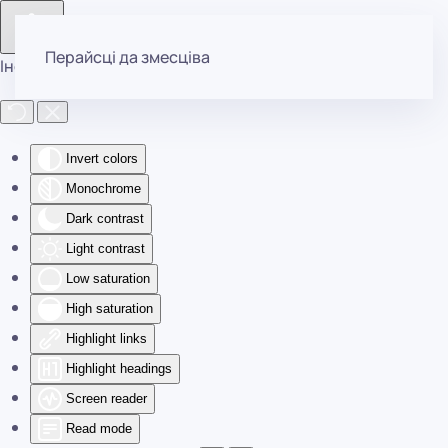
Перайсці да змесціва
Інструменты даступнасці
Invert colors
Monochrome
Dark contrast
Light contrast
Low saturation
High saturation
Highlight links
Highlight headings
Screen reader
Read mode