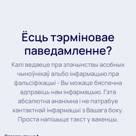
Ёсць тэрміновае
паведамленне?
Калі ведаеце пра злачынствы асобных
чыноўнікаў альбо інфармацыю пра
фальсіфікацыі - Вы можаце бяспечна
адправіць нам інфармацыю. Гэта
абсалютна ананімна і не патрабуе
кантактнай інфармацыі з Вашага боку.
Проста напішыце тэкст у вакенцы.