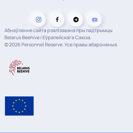
Абнаўленне сайта рэалізавана пры падтрымцы
Belarus Beehive і Еўрапейскага Саюза.
©
2026
Personnel Reserve. Усе правы абароненыя.