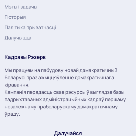
Мэты і задачы
Гісторыя
Палітыка прыватнасці
Далучыцца
Кадравы Рэзерв
Мы працуем на пабудову новай дэмакратычный
Беларусі праз ажыццяўленне дэмакратычнага
кіравання.
Кампанія перадасць свае рэсурсы ў выглядзе базы
падрыхтаваных адміністрацыйных кадраў першаму
незалежнаму прабеларускаму дэмакратычнаму
ўраду.
Далучайся