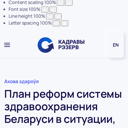
Content scaling
100
%
Font size
100
%
Line height
100
%
Letter spacing
100
%
EN
Ахова здароўя
План реформ системы
здравоохранения
Беларуси в ситуации,