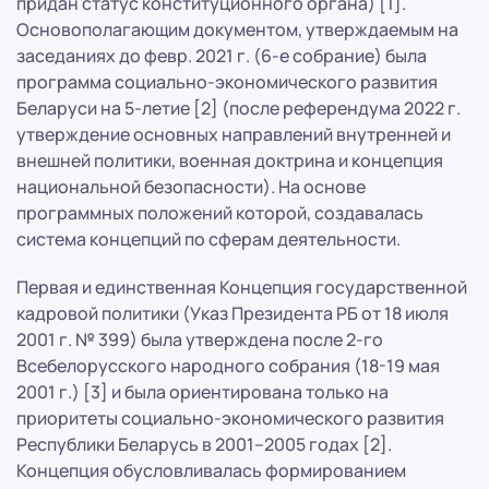
придан статус конституционного органа) [1].
Основополагающим документом, утверждаемым на
заседаниях до февр. 2021 г. (6-е собрание) была
программа социально-экономического развития
Беларуси на 5-летие [2] (после референдума 2022 г.
утверждение основных направлений внутренней и
внешней политики, военная доктрина и концепция
национальной безопасности). На основе
программных положений которой, создавалась
система концепций по сферам деятельности.
Первая и единственная Концепция государственной
кадровой политики (Указ Президента РБ от 18 июля
2001 г. № 399) была утверждена после 2-го
Всебелорусского народного собрания (18-19 мая
2001 г.) [3] и была ориентирована только на
приоритеты социально-экономического развития
Республики Беларусь в 2001–2005 годах [2].
Концепция обусловливалась формированием