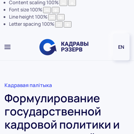
Content scaling
100
%
Font size
100
%
Line height
100
%
Letter spacing
100
%
EN
Кадравая палітыка
Формулирование
государственной
кадровой политики и