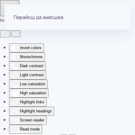
Перайсці да змесціва
Інструменты даступнасці
Invert colors
Monochrome
Dark contrast
Light contrast
Low saturation
High saturation
Highlight links
Highlight headings
Screen reader
Read mode