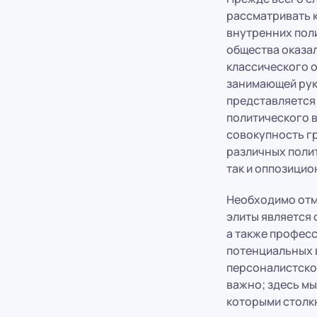
рассматривать к
внутренних поли
общества оказа
классического 
занимающей рук
представляется
политического в
совокупность гр
различных поли
так и оппозицио
Необходимо отм
элиты является
а также професс
потенциальных в
персоналистског
важно; здесь мы
которыми столкн