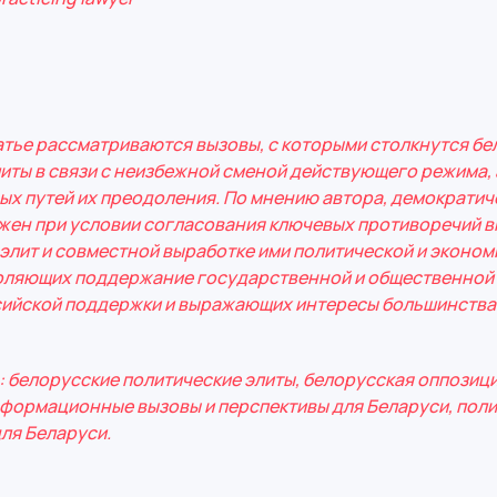
атье рассматриваются вызовы, с которыми столкнутся б
иты в связи с неизбежной сменой действующего режима, 
х путей их преодоления. По мнению автора, демократич
жен при условии согласования ключевых противоречий в
элит и совместной выработке ими политической и эконом
оляющих поддержание государственной и общественной 
сийской поддержки и выражающих интересы большинства
 белорусские политические элиты, белорусская оппозици
сформационные вызовы и перспективы для Беларуси, пол
для Беларуси.