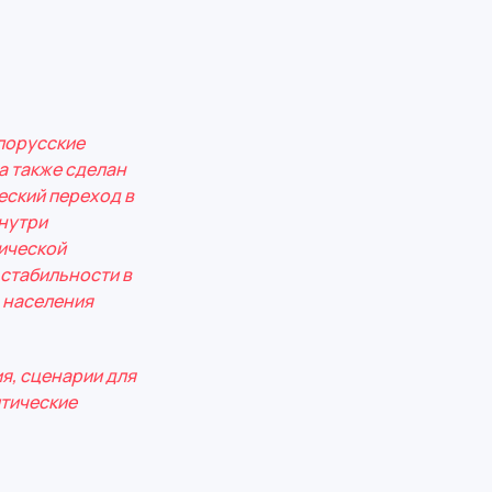
елорусские
а также сделан
еский переход в
нутри
ической
стабильности в
 населения
я, сценарии для
итические