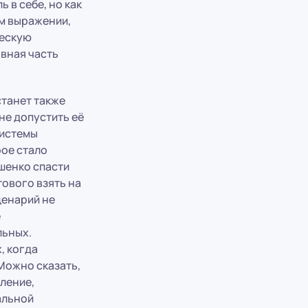
 в себе, но как
м выражении,
ческую
вная часть
станет также
не допустить её
системы
ое стало
шенко спасти
ового взять на
ценарий не
е
льных.
, когда
Можно сказать,
ление,
альной