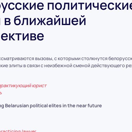
усские политически
 в ближайшей
ективе
ссматриваются вызовы, с которыми столкнутся белорусс
кие элиты в связи с неизбежной сменой действующего р
 практикующий юрист
ь
g Belarusian political elites in the near future
practicing lawyer