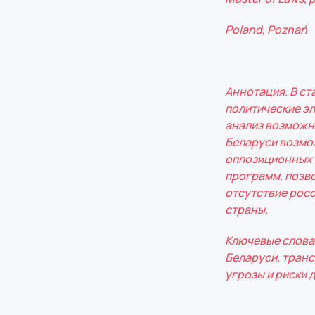
Poland
,
Pozna
ń
Аннотация. В ст
политические эл
анализ возможны
Беларуси возмо
оппозиционных 
программ, позв
отсутствие рос
страны.
Ключевые слова:
Беларуси, тран
угрозы и риски 