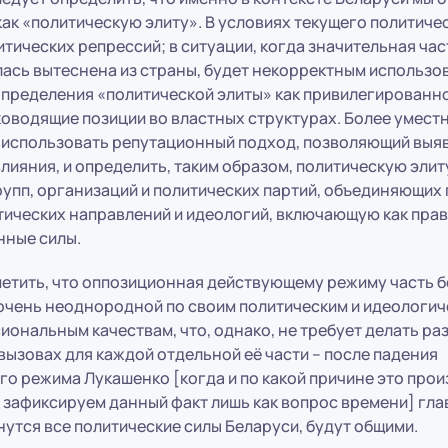
ак «политическую элиту». В условиях текущего политичес
тических репрессий; в ситуации, когда значительная ча
лась вытеснена из страны, будет некорректным использо
определения «политической элиты» как привилегированно
оводящие позиции во властных структурах. Более умест
 использовать репутационный подход, позволяющий выя
лияния, и определить, таким образом, политическую элит
упп, организаций и политических партий, объединяющих
тических направлений и идеологий, включающую как пра
нные силы.
етить, что оппозиционная действующему режиму часть 
 очень неоднородной по своим политическим и идеологич
иональным качествам, что, однако, не требует делать ра
ызовах для каждой отдельной её части – после падения
о режима Лукашенко [когда и по какой причине это прои
 зафиксируем данный факт лишь как вопрос времени] гла
утся все политические силы Беларуси, будут общими.