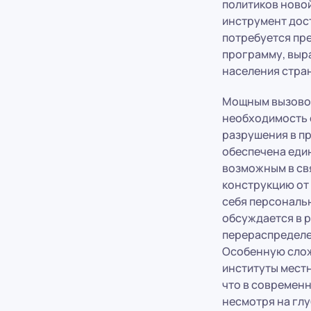
политиков новой
инструмент дос
потребуется пр
программу, выр
населения стра
Мощным вызовом 
необходимость 
разрушения в п
обеспечена еди
возможным в св
конструкцию от 
себя персональ
обсуждается в р
перераспределен
Особенную слож
институты мест
что в современн
несмотря на гл