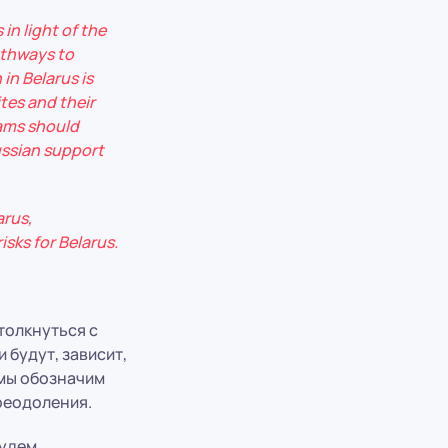
 in light of the
athways to
in Belarus is
tes and their
rams should
Russian support
arus,
isks for Belarus.
толкнуться с
 будут, зависит,
 мы обозначим
реодоления.
будем