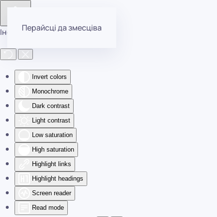
Перайсці да змесціва
Інструменты даступнасці
Invert colors
Monochrome
Dark contrast
Light contrast
Low saturation
High saturation
Highlight links
Highlight headings
Screen reader
Read mode