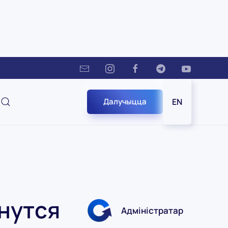
Далучыцца
EN
нутся
Адміністратар