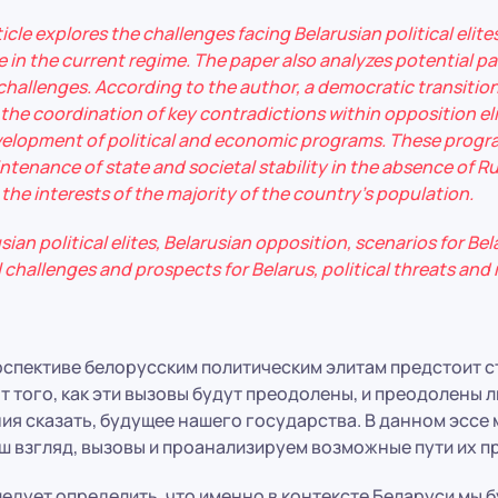
icle explores the challenges facing Belarusian political elites
e in the current regime. The paper also analyzes potential p
allenges. According to the author, a democratic transition 
the coordination of key contradictions within opposition eli
velopment of political and economic programs. These prog
intenance of state and societal stability in the absence of 
the interests of the majority of the country’s population.
ian political elites, Belarusian opposition, scenarios for Bel
challenges and prospects for Belarus, political threats and r
спективе белорусским политическим элитам предстоит с
т того, как эти вызовы будут преодолены, и преодолены ли
ия сказать, будущее нашего государства. В данном эссе
ш взгляд, вызовы и проанализируем возможные пути их п
едует определить, что именно в контексте Беларуси мы 