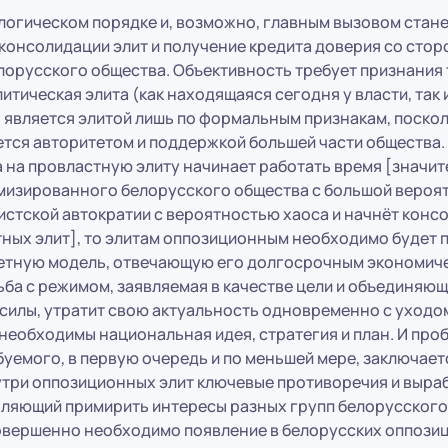
логическом порядке и, возможно, главным вызовом стан
консолидации элит и получение кредита доверия со сто
орусского общества. Объективность требует признания т
итическая элита (как находящаяся сегодня у власти, так 
является элитой лишь по формальным признакам, поскол
ется авторитетом и поддержкой большей части общества. 
 на провластную элиту начинает работать время [значит
мизированного белорусского общества с большой вероя
истской автократии с вероятностью хаоса и начнёт конс
тных элит], то элитам оппозиционным необходимо будет
етную модель, отвечающую его долгосрочным экономич
ба с режимом, заявляемая в качестве цели и объединяю
силы, утратит свою актуальность одновременно с уходо
необходимы национальная идея, стратегия и план. И про
уемого, в первую очередь и по меньшей мере, заключаетс
утри оппозиционных элит ключевые противоречия и выра
оляющий примирить интересы разных групп белорусского
совершенно необходимо появление в белорусских оппози