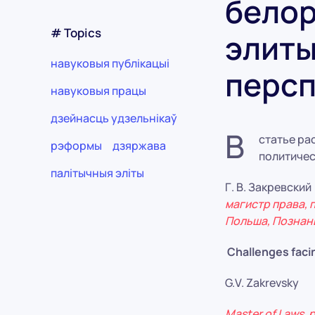
белор
# Topics
элиты
навуковыя публікацыі
персп
навуковыя працы
дзейнасць удзельнікаў
В
статье ра
рэформы
дзяржава
политичес
палітычныя эліты
Г. В. Закревский
магистр права,
Польша, Познан
Challenges facin
G.V. Zakrevsky
Master of Laws, 