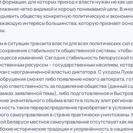
 формации, для которых приход к власти нужен не как цель
тижения четко видимой и хорошо понимаемой цели. В ино
едъявить обществу конкретную политическую и экономи
ажающую интересы большинства, которую признает осно
ны.
в ситуации транзита власти для всех политических сил 
сохранения стабильности общественной системы, чтобы 
роцессе изменений. Сегодня стабильность белорусской 
нственным ресурсом – государственным насилием, котор
язи с неограниченной властью диктатора. С уходом Лука
обрушения сможет либо появление нового автократа, гот
ную ответственность за подавление общества (данный с
амках заявленной темы), либо подготовленное и быстро
ие значительного объёма власти в пользу элит региона
ность такое перераспределение приобретает в условиях
ного самоуправления в стране практически уничтожены. 
ой Беларуси местное самоуправление отсутствует как яв
убокие исторические традиции и укоренённость в национ