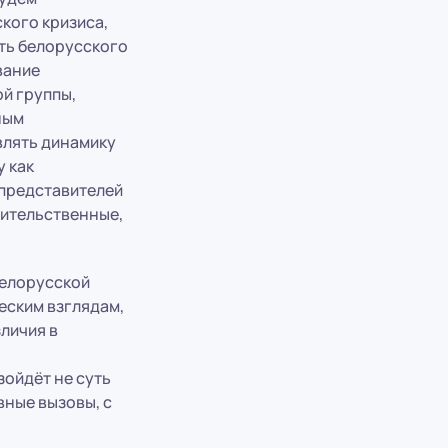
кого кризиса,
сть белорусского
вание
й группы,
ным
влять динамику
у как
 представителей
вительственные,
белорусской
еским взглядам,
зличия в
зойдёт не суть
вные вызовы, с