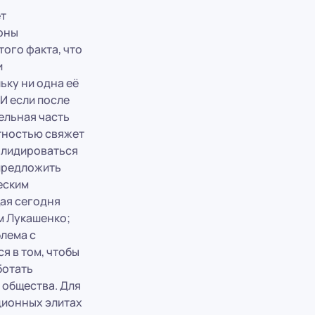
ет
роны
ого факта, что
и
ьку ни одна её
И если после
ельная часть
тностью свяжет
олидироваться
 предложить
еским
щая сегодня
м Лукашенко;
блема с
я в том, чтобы
ботать
 общества. Для
ционных элитах