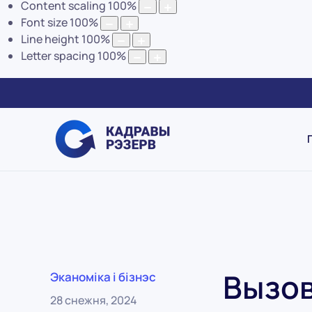
Content scaling
100
%
Font size
100
%
Line height
100
%
Letter spacing
100
%
Вызов
Эканоміка і бізнэс
28 снежня, 2024