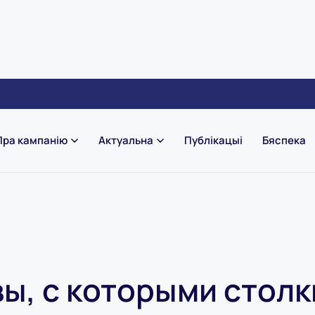
Пра кампанію
Актуальна
Публікацыі
Бяспека
ы, с которыми столк