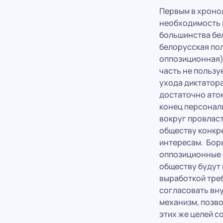
Первым в хроно
необходимость 
большинства бел
белорусская пол
оппозиционная) 
часть не пользу
ухода диктатора
достаточно ато
конец персонал
вокруг провлас
обществу конкр
интересам. Борь
оппозиционные 
обществу будут 
выработкой треб
согласовать вн
механизм, позв
этих же целей 