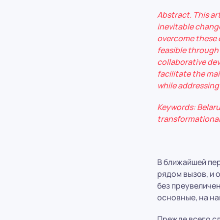
Abstract. This art
inevitable chang
overcome these ch
feasible through 
collaborative de
facilitate the ma
while addressing 
Keywords: Belarus
transformational 
В ближайшей пер
рядом вызов, и о
без преувеличен
основные, на на
Прежде всего сл