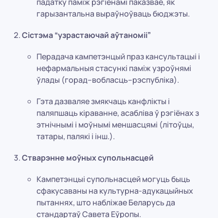
падатку паміж рэгіёнамі паказвае, як
гарызантальна выраўноўваць бюджэты.
Сістэма “узрастаючай аўтаноміі”
Перадача кампетэнцый праз кансультацыі і
нефармальныя стасункі паміж узроўнямі
ўлады (горад–вобласць–рэспубліка).
Гэта дазваляе змякчаць канфлікты і
паляпшаць кіраванне, асабліва ў рэгіёнах з
этнічнымі і моўнымі меншасцямі (літоўцы,
татары, палякі і інш.).
Стварэнне моўных супольнасцей
Кампетэнцыі супольнасцей могуць быць
сфакусаваны на культурна-адукацыйных
пытаннях, што набліжае Беларусь да
стандартаў Савета Еўропы.