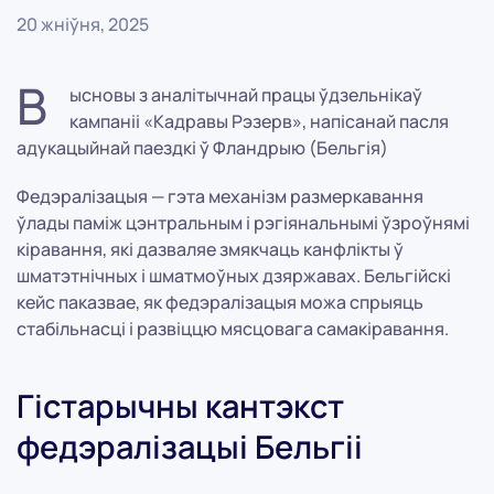
20 жніўня, 2025
В
ысновы з аналітычнай працы ўдзельнікаў
кампаніі «Кадравы Рэзерв», напісанай пасля
адукацыйнай паездкі ў Фландрыю (Бельгія)
Федэралізацыя — гэта механізм размеркавання
ўлады паміж цэнтральным і рэгіянальнымі ўзроўнямі
кіравання, які дазваляе змякчаць канфлікты ў
шматэтнічных і шматмоўных дзяржавах. Бельгійскі
кейс паказвае, як федэралізацыя можа спрыяць
стабільнасці і развіццю мясцовага самакіравання.
Гістарычны кантэкст
федэралізацыі Бельгіі