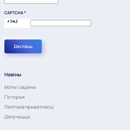
CAPTCHA
*
Даслаць
Навіны
Мэты і задачы
Гісторыя
Палітыка прыватнасці
Далучыцца