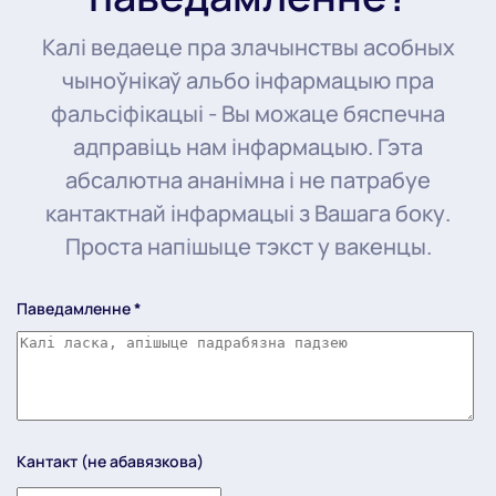
Калі ведаеце пра злачынствы асобных
чыноўнікаў альбо інфармацыю пра
фальсіфікацыі - Вы можаце бяспечна
адправіць нам інфармацыю. Гэта
абсалютна ананімна і не патрабуе
кантактнай інфармацыі з Вашага боку.
Проста напішыце тэкст у вакенцы.
Паведамленне
*
Кантакт (не абавязкова)