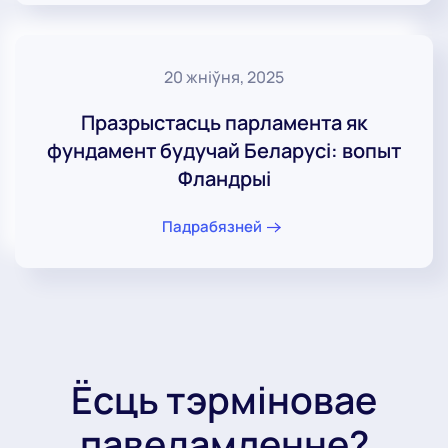
20 жніўня, 2025
Празрыстасць парламента як
фундамент будучай Беларусі: вопыт
Фландрыі
Падрабязней
Ёсць тэрміновае
паведамленне?