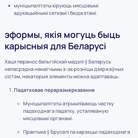
муніцыпалітэты кіруюць мясцовымі
адукацыйнымі сеткамі і бюджэтамі.
эформы, якія могуць быць
карысныя для Беларусі
Хаця перанос бельгійскай мадэлі ў Беларусь
непасрэдна немагчымы з-за розніцы дзяржаўных
сістэм, некаторыя элементы можна адаптаваць:
Падатковае пераразмеркаванне
Муніцыпалітэты атрымліваюць частку
падаходнага падатку, усталяваную
мясцовымі органамі.
Практыка ў Бруселі па карэкцыі падаходнага