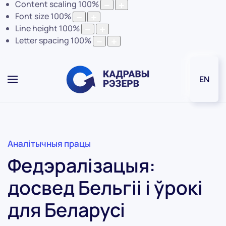
Content scaling
100
%
Font size
100
%
Line height
100
%
Letter spacing
100
%
EN
Аналітычныя працы
Федэралізацыя:
досвед Бельгіі і ўрокі
для Беларусі