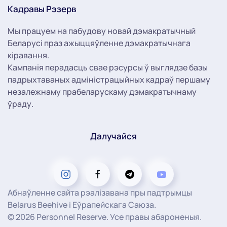
Кадравы Рэзерв
Мы працуем на пабудову новай дэмакратычный
Беларусі праз ажыццяўленне дэмакратычнага
кіравання.
Кампанія перадасць свае рэсурсы ў выглядзе базы
падрыхтаваных адміністрацыйных кадраў першаму
незалежнаму прабеларускаму дэмакратычнаму
ўраду.
Далучайся
Абнаўленне сайта рэалізавана пры падтрымцы
Belarus Beehive і Еўрапейскага Саюза.
©
2026
Personnel Reserve. Усе правы абароненыя.