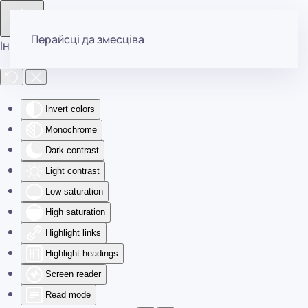
Перайсці да змесціва
Інструменты даступнасці
Invert colors
Monochrome
Dark contrast
Light contrast
Low saturation
High saturation
Highlight links
Highlight headings
Screen reader
Read mode