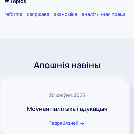
# Topics
reforms
дзяржава
эканоміка
аналітычная праца
Апошнія навіны
20 жніўня, 2025
Моўная палітыка і адукацыя
Падрабязней