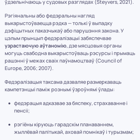
ўдзельнічаюць у судовых разглядах (Steyvers, 2021).
Рэгіянальны або федэральны нагляд
выкарыстоўваецца рэдка — толькі ў выпадку
дэфіцытных паказчыкаў або парушэння закона. У
цэлым прынцып федэралізацыі забяспечвае
узрастаючую аўтаномію
, дзе мясцовыя органы
могуць свабодна выкарыстоўваць рэсурсы і прымаць
рашэнні ў межах сваіх паўнамоцтваў (Council of
Europe, 2006; 2007).
Федэралізацыя таксама дазваляе размеркаваць
кампетэнцыі паміж рознымі ўзроўнямі ўлады:
федэрацыя адказвае за бяспеку, страхаванне і
пенсіі;
рэгіёны кіруюць гарадскім планаваннем,
жыллёвай палітыкай, аховай помнікаў і турызмам;