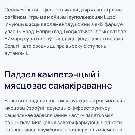
Сёння Бельгія — федэратыўная дзяржава з
трыма
рэгіёнамі і трыма моўнымі супольнасцямі
, дзе
існуюць
шэсць парламентаў
, кожны з якіх фармуе
ўласны ўрад. Напрыклад, бюджэт Фландрыі складае
67 млрд еўра і пераўзыходзіць федэральны бюджэт
Бельгіі, што сведчыць пра высокую ступень
аўтаноміі.
Падзел кампетэнцый і
мясцовае самакіраванне
Бельгія перадала шматлікія функцыі на рэгіянальны і
мясцовы ўзроўні: адукацыю, інфраструктуру,
сацыяльнае забеспячэнне, частку падатковых
прыбыткаў. Мясцовыя саветы фармуюць бюджэты,
прызначаюць службовых асоб, кіруюць маёмасцю і