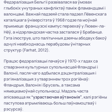
Федэралізацыя Бельгіі развівалася ва ўмовах
глыбокіх унутраных канфліктаў паміж фламандцамі і
валонцамі. Важнай падзеяй стала падзел Лёвенскага
каталіцкага ўніверсітэта ў 1968 годзе па моўнай
прыкмеце: французскі кампус пераехаў у Лювен-ла-
Нёў, а нідэрландская частка засталася ў Брабанце.
Гэта ілюструе, што палітычныя дзеячы абодвух бакоў
адчулі неабходнасць перабудовы ўнітарных
структур (Farhat, 2012).
Працэс федэралізацыі пачаўся ў 1970-х гадах са
стварэння культурных супольнасцей Фландрыі і
Валоніі, пасля чаго адбылася дэцэнтралізацыя і
рэгіяналізацыя з утварэннем трох рэгіёнаў:
Фландрыя, Валонія і Брусель, а таксама
нямецкамоўнай супольнасці. Мадэль часта
апісваецца як
“узрастаючая аўтаномія”
, калі рэгіёны
паступова атрымліваюць больш паўнамоцтваў і
рэсурсаў.