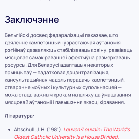
Заключэнне
Бельгійскі досвед федэралізацыі паказвае, што
дзяленне кампетэнцый і ўзрастаючая аўтаномія
рэгіёнаў дазваляюць стабілізаваць краіну, развіваць
мясцовае самакіраванне і эфектыўна размеркаваць
рэсурсы. Для Беларусі адаптацыя некаторых
прынцыпаў — падатковая дэцэнтралізацыя,
кансультацыйная мадэль перадачы кампетэнцый,
стварэнне моўных і культурных супольнасцей —
можа стаць важным крокам на шляху да ўмацавання
мясцовай аўтаноміі і павышэння якасці кіравання.
Літаратура:
Altschull, J. H. (1981).
Leuven/Louvain: The World’s
Oldest Catholic University Is a House Divided.